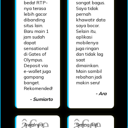
beda! RTP-
sangat bagus.
nya terasa
Saya tidak
lebih gacor
pernah
dibanding
khawatir data
situs lain.
saya bocor.
Baru main 1
Selain itu,
jam sudah
aplikasi
dapat
mobilenya
sensational
juga ringan
di Gates of
dan tidak lag
Olympus.
saat
Deposit via
dimainkan.
e-wallet juga
Main sambil
gampang
rebahan jadi
banget.
makin seru!
Rekomended!
- Ara
- Sumiarto
Awalnya
Sering ikut