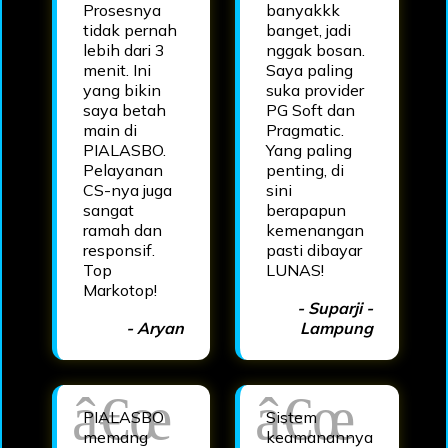
Prosesnya
banyakkk
tidak pernah
banget, jadi
lebih dari 3
nggak bosan.
menit. Ini
Saya paling
yang bikin
suka provider
saya betah
PG Soft dan
main di
Pragmatic.
PIALASBO.
Yang paling
Pelayanan
penting, di
CS-nya juga
sini
sangat
berapapun
ramah dan
kemenangan
responsif.
pasti dibayar
Top
LUNAS!
Markotop!
- Suparji -
- Aryan
Lampung
PIALASBO
Sistem
memang
keamanannya