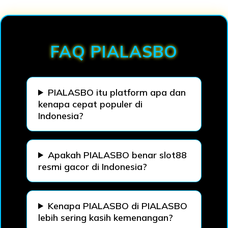
Loading...
FAQ PIALASBO
PIALASBO itu platform apa dan
kenapa cepat populer di
Indonesia?
Apakah PIALASBO benar slot88
resmi gacor di Indonesia?
Kenapa PIALASBO di PIALASBO
lebih sering kasih kemenangan?