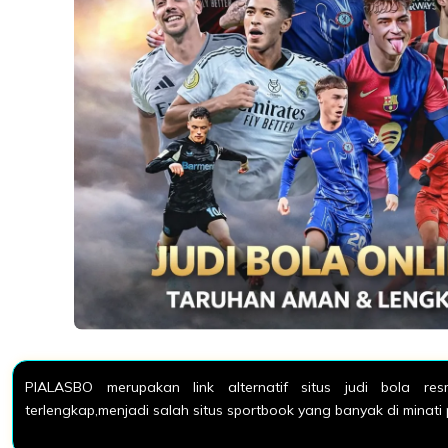
PIALASBO merupakan link alternatif situs judi bola re
terlengkap,menjadi salah situs sportbook yang banyak di minati 