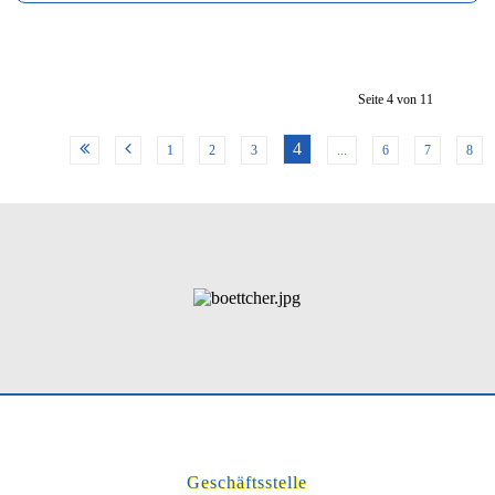
Seite 4 von 11
4
1
2
3
...
6
7
8
Geschäftsstelle