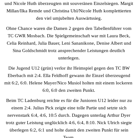
und Nicole Huth überzeugten mit souveränen Einzelsiegen. Margit
Millan/Ilka Remde und Christina Uhl/Nicole Huth komplettierten
den viel umjubelten Auswärtssieg.
Ohne Chance waren die Damen 2 gegen den Tabellenführer vom
TC GWR Mosbach. Die Spielgemeinschaft war mit Laura Beck,
Celia Reinhard, Julia Bauer, Leni Sananikone, Denise Albert und
Sina Goldschmidt trotz ansprechender Leistungen deutlich
unterlegen.
Die Jugend U12 (grün) verlor ihr Heimspiel gegen den TC BW
Eberbach mit 2:4. Ella Feldhoff gewann ihr Einzel überzeugend
mit 6:2, 6:0. Helene Mayer/Nico Musiol holten mit einem lockeren
6:0, 6:0 den zweiten Punkt.
Beim TC Ladenburg reichte es für die Junioren U12 leider nur zu
einem 2:4. Julius Pick zeigte eine tolle Partie und setzte sich
nervenstark 6:4, 4:6, 10:5 durch. Dagegen unterlag Arthur Dyer
trotz guter Leistung unglücklich 4:6, 6:4, 8:10. Nick Ulrich siegte
überlegen 6:2, 6:1 und holte damit den zweiten Punkt für sein
Team.