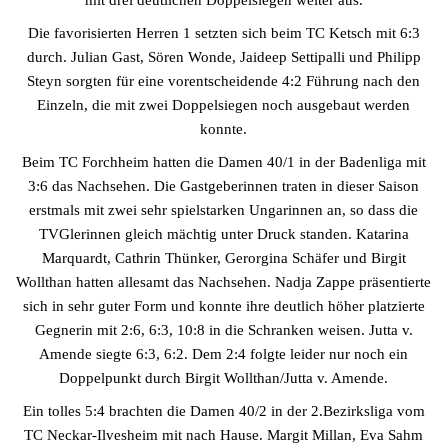
mit drei deutlichen Doppelsiegen weiter aus.
Die favorisierten Herren 1 setzten sich beim TC Ketsch mit 6:3
durch. Julian Gast, Sören Wonde, Jaideep Settipalli und Philipp
Steyn sorgten für eine vorentscheidende 4:2 Führung nach den
Einzeln, die mit zwei Doppelsiegen noch ausgebaut werden
konnte.
Beim TC Forchheim hatten die Damen 40/1 in der Badenliga mit
3:6 das Nachsehen. Die Gastgeberinnen traten in dieser Saison
erstmals mit zwei sehr spielstarken Ungarinnen an, so dass die
TVGlerinnen gleich mächtig unter Druck standen. Katarina
Marquardt, Cathrin Thünker, Gerorgina Schäfer und Birgit
Wollthan hatten allesamt das Nachsehen. Nadja Zappe präsentierte
sich in sehr guter Form und konnte ihre deutlich höher platzierte
Gegnerin mit 2:6, 6:3, 10:8 in die Schranken weisen. Jutta v.
Amende siegte 6:3, 6:2. Dem 2:4 folgte leider nur noch ein
Doppelpunkt durch Birgit Wollthan/Jutta v. Amende.
Ein tolles 5:4 brachten die Damen 40/2 in der 2.Bezirksliga vom
TC Neckar-Ilvesheim mit nach Hause. Margit Millan, Eva Sahm